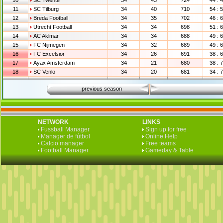
10
SC Twente
34
43
724
44 : 
11
SC Tilburg
34
40
710
54 : 
12
Breda Football
34
35
702
46 : 
13
Utrecht Football
34
34
698
51 : 
14
AC Aklmar
34
34
688
49 : 
15
FC Nijmegen
34
32
689
49 : 
16
FC Excelsior
34
26
691
38 : 
17
Ayax Amsterdam
34
21
680
38 : 
18
SC Venlo
34
20
681
34 : 
previous season
NETWORK
LINKS
Fussball Manager
Sign up for free
Manager de fútbol
Online Help
Calcio manager
Free teams
Football Manager
Gameday & Table