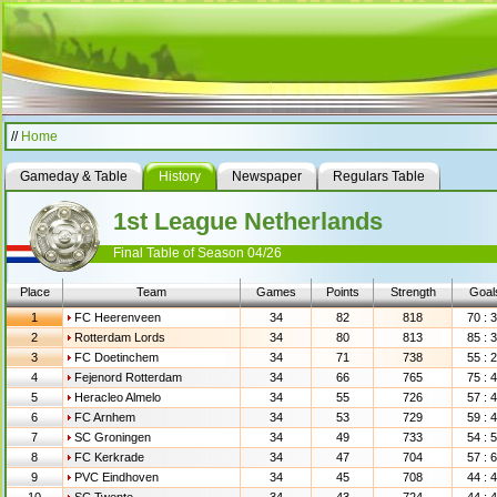
//
Home
Gameday & Table
History
Newspaper
Regulars Table
1st League Netherlands
Final Table of Season 04/26
Place
Team
Games
Points
Strength
Goal
1
FC Heerenveen
34
82
818
70 : 
2
Rotterdam Lords
34
80
813
85 : 
3
FC Doetinchem
34
71
738
55 : 
4
Fejenord Rotterdam
34
66
765
75 : 
5
Heracleo Almelo
34
55
726
57 : 
6
FC Arnhem
34
53
729
59 : 
7
SC Groningen
34
49
733
54 : 
8
FC Kerkrade
34
47
704
57 : 
9
PVC Eindhoven
34
45
708
44 : 