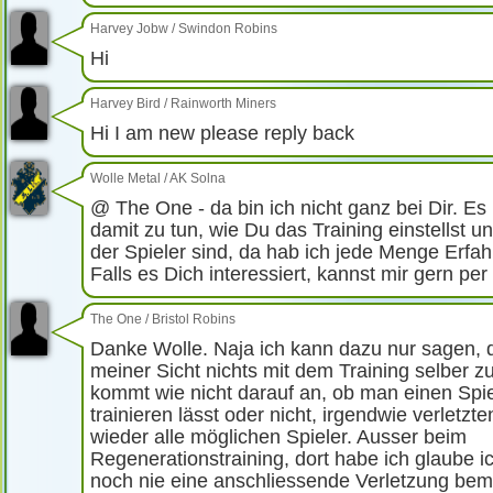
Harvey Jobw
/
Swindon Robins
Hi
Harvey Bird
/
Rainworth Miners
Hi I am new please reply back
Wolle Metal
/
AK Solna
@ The One - da bin ich nicht ganz bei Dir. E
damit zu tun, wie Du das Training einstellst u
der Spieler sind, da hab ich jede Menge Erf
Falls es Dich interessiert, kannst mir gern pe
The One
/
Bristol Robins
Danke Wolle. Naja ich kann dazu nur sagen, 
meiner Sicht nichts mit dem Training selber z
kommt wie nicht darauf an, ob man einen Spie
trainieren lässt oder nicht, irgendwie verletzt
wieder alle möglichen Spieler. Ausser beim
Regenerationstraining, dort habe ich glaube 
noch nie eine anschliessende Verletzung beme