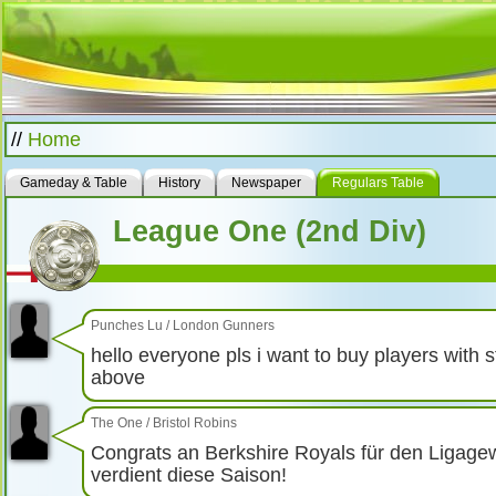
//
Home
Gameday & Table
History
Newspaper
Regulars Table
League One (2nd Div)
Punches Lu
/
London Gunners
hello everyone pls i want to buy players with 
above
The One
/
Bristol Robins
Congrats an Berkshire Royals für den Ligagew
verdient diese Saison!